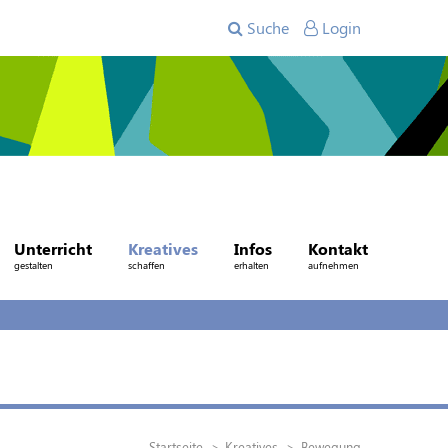
Suche
Login
Unterricht
Kreatives
Infos
Kontakt
gestalten
schaffen
erhalten
aufnehmen
Startseite
Kreatives
Bewegung