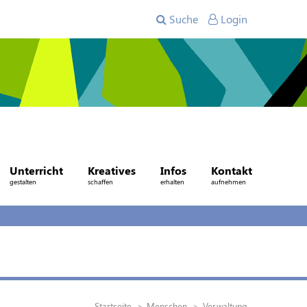
Suche
Login
Unterricht
Kreatives
Infos
Kontakt
gestalten
schaffen
erhalten
aufnehmen
Startseite
Menschen
Verwaltung