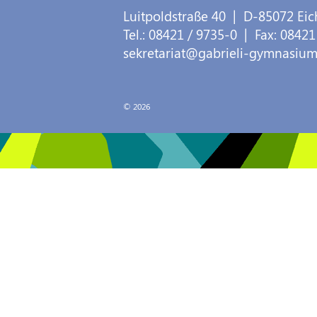
Luitpoldstraße 40
| D-
85072
Eic
Tel.:
08421 / 9735-0
| Fax:
08421
sekretariat@gabrieli-gymnasium
© 2026