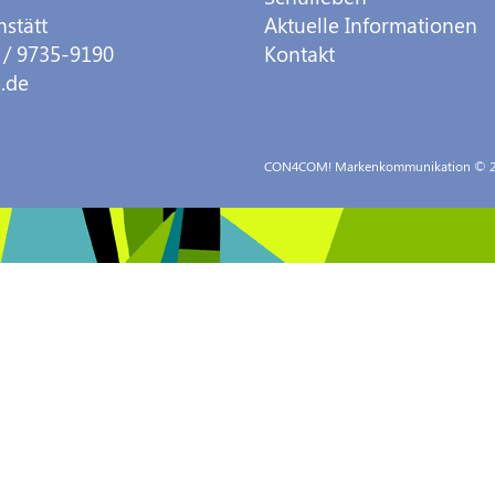
hstätt
Aktuelle Informationen
 / 9735-9190
Kontakt
.de
CON4COM! Markenkommunikation
© 2