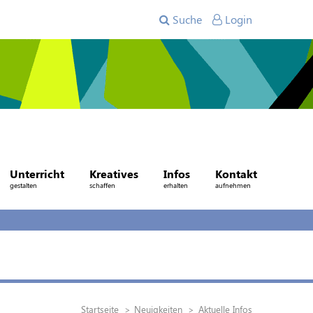
Suche
Login
Unterricht
Kreatives
Infos
Kontakt
gestalten
schaffen
erhalten
aufnehmen
Startseite
Neuigkeiten
Aktuelle Infos