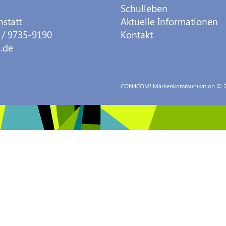
Schulleben
hstätt
Aktuelle Informationen
 / 9735-9190
Kontakt
.de
CON4COM! Markenkommunikation
© 2