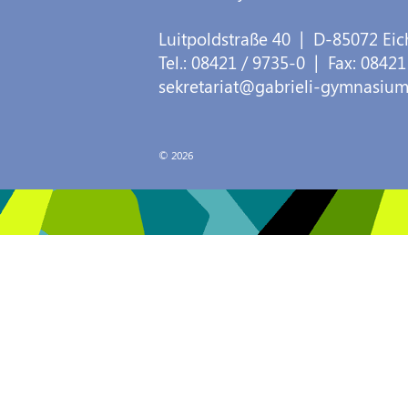
Luitpoldstraße 40
| D-
85072
Eic
Tel.:
08421 / 9735-0
| Fax:
08421
sekretariat@gabrieli-gymnasium
© 2026