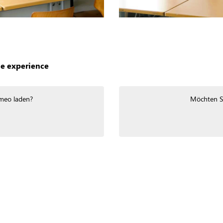
le experience
meo
laden?
Möchten Si