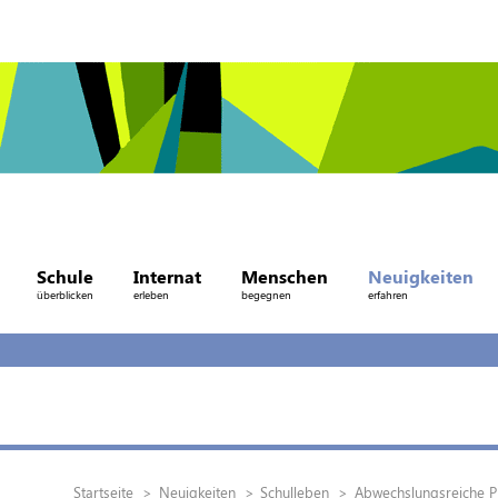
Schule
Internat
Menschen
Neuigkeiten
überblicken
erleben
begegnen
erfahren
Startseite
Neuigkeiten
Schulleben
Abwechslungsreiche P