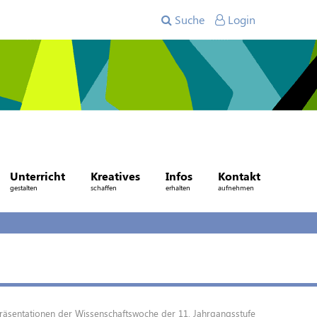
Suche
Login
Unterricht
Kreatives
Infos
Kontakt
gestalten
schaffen
erhalten
aufnehmen
räsentationen der Wissenschaftswoche der 11. Jahrgangsstufe