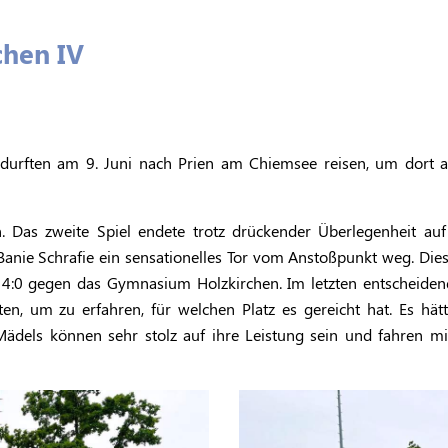
chen IV
urften am 9. Juni nach Prien am Chiemsee reisen, um dort am
Das zweite Spiel endete trotz drückender Überlegenheit auf 
 Banie Schrafie ein sensationelles Tor vom Anstoßpunkt weg. Die
4:0 gegen das Gymnasium Holzkirchen. Im letzten entscheidende
en, um zu erfahren, für welchen Platz es gereicht hat. Es hät
 Mädels können sehr stolz auf ihre Leistung sein und fahren mit