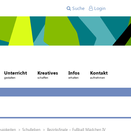
Suche
Login
Unterricht
Kreatives
Infos
Kontakt
gestalten
schaffen
erhalten
aufnehmen
uigkeiten
Schulleben
Bezirksfinale – Fußball Mädchen IV