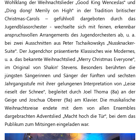
Wohlklang der Weihnachtslieder „Good King Wenceslas“ und
„Ding dong! Merrily on High“ in der Tradition britischer
Christmas-Carols – gefühlvoll dargeboten durch das
Jugendblasorchester - wechselte sich mit feinen, erkennbar
anspruchsvollen Arrangements des Jugendorchesters ab, u. a.
bei zwei Ausschnitten aus Peter Tschaikowskys „Nussknacker-
Suite“. Der Jugendchor präsentierte Klassisches wie Modernes,
u. a. das bekannte Weihnachtslied „Merry Christmas Everyone“,
im Original von Shakin‘ Stevens. Besonders berührten die
jüngsten Sängerinnen und Sänger der fünften und sechsten
Jahrgangsstufe mit ihrer gelungenen Interpretation von „Leise
rieselt der Schnee“, begleitet durch Joel Thoma (8a) an der
Geige und Joschua Oberer (9a) am Klavier. Die musikalische
Weihnachtsreise endete mit dem von allen Ensembles
dargebrachten Adventslied „Macht hoch die Tür“, bei dem das
Publikum zum Mitsingen eingeladen war.