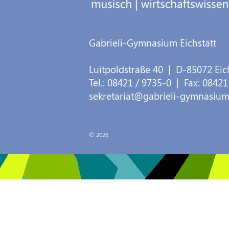
Gabrieli-Gymnasium Eichstätt
Luitpoldstraße 40
| D-
85072
Eic
Tel.:
08421 / 9735-0
| Fax:
08421
sekretariat@gabrieli-gymnasium
© 2026