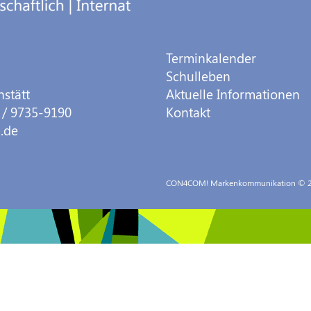
Terminkalender
Schulleben
hstätt
Aktuelle Informationen
 / 9735-9190
Kontakt
.de
CON4COM! Markenkommunikation
© 2