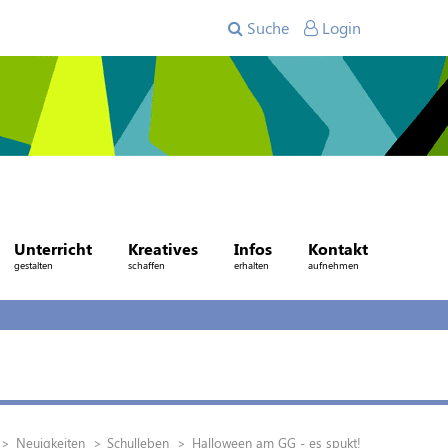
Suche
Login
Unterricht
Kreatives
Infos
Kontakt
gestalten
schaffen
erhalten
aufnehmen
Neuigkeiten
Schulleben
Halloween am GG - es spukt!