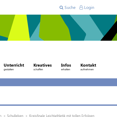
Suche
Login
Unterricht
Kreatives
Infos
Kontakt
gestalten
schaffen
erhalten
aufnehmen
n
Schulleben
Kreisfinale Leichtathletik mit tollen Erfolgen