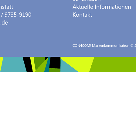
hstätt
Aktuelle Informationen
 / 9735-9190
Kontakt
.de
CON4COM! Markenkommunikation
© 2