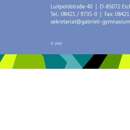
Luitpoldstraße 40
| D-
85072
Eic
Tel.:
08421 / 9735-0
| Fax:
08421
sekretariat@gabrieli-gymnasium
© 2026