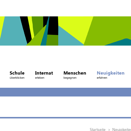
Schule
Internat
Menschen
Neuigkeiten
überblicken
erleben
begegnen
erfahren
Startseite
Neuigkeite