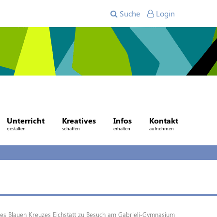
Suche
Login
Unterricht
Kreatives
Infos
Kontakt
gestalten
schaffen
erhalten
aufnehmen
des Blauen Kreuzes Eichstätt zu Besuch am Gabrieli-Gymnasium