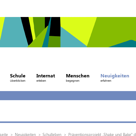
Schule
Internat
Menschen
Neuigkeiten
überblicken
erleben
begegnen
erfahren
seite
Neuigkeiten
Schulleben
Präventionsprojekt „Shake und Bake“ 