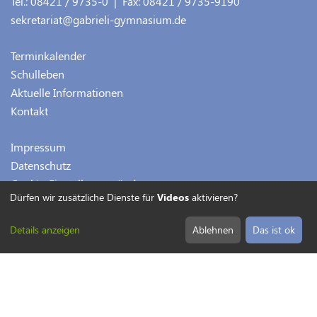
Tel.:
08421 / 9735-0
| Fax:
08421 / 9735-9190
sekretariat@gabrieli-gymnasium.de
Terminkalender
Schulleben
Aktuelle Informationen
Kontakt
Impressum
Datenschutz
Cookie-Einstellungen ändern
Dürfen wir zusätzliche Dienste für
Videos
aktivieren?
Details anzeigen
Ablehnen
Das ist ok