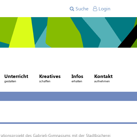
Suche
Login
Unterricht
Kreatives
Infos
Kontakt
gestalten
schaffen
erhalten
aufnehmen
rationsprojekt des Gabrieli-Gymnasiums mit der Stadtbücherei