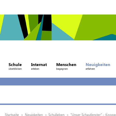
Schule
Internat
Menschen
Neuigkeiten
überblicken
erleben
begegnen
erfahren
Startseite
Neuigkeiten
Schulleben
"Unser Schaufenster" - Koope