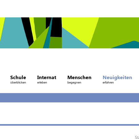
Schule
Internat
Menschen
Neuigkeiten
überblicken
erleben
begegnen
erfahren
St