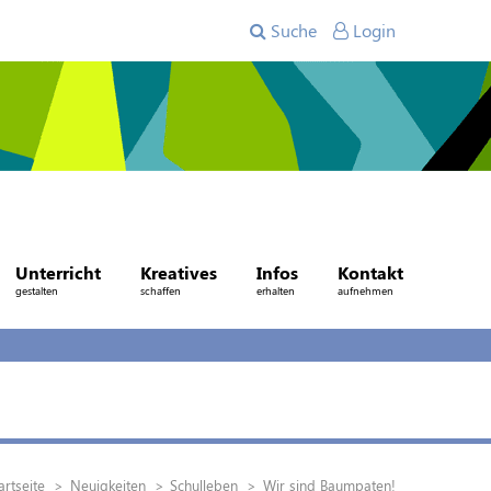
Suche
Login
Unterricht
Kreatives
Infos
Kontakt
gestalten
schaffen
erhalten
aufnehmen
artseite
Neuigkeiten
Schulleben
Wir sind Baumpaten!