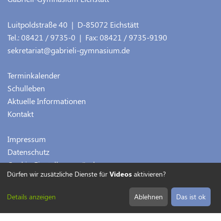
Luitpoldstraße 40
| D-
85072
Eichstätt
Tel.:
08421 / 9735-0
| Fax:
08421 / 9735-9190
sekretariat@gabrieli-gymnasium.de
Terminkalender
Schulleben
Aktuelle Informationen
Kontakt
Impressum
Datenschutz
Cookie-Einstellungen ändern
Dürfen wir zusätzliche Dienste für
Videos
aktivieren?
Details anzeigen
Ablehnen
Das ist ok