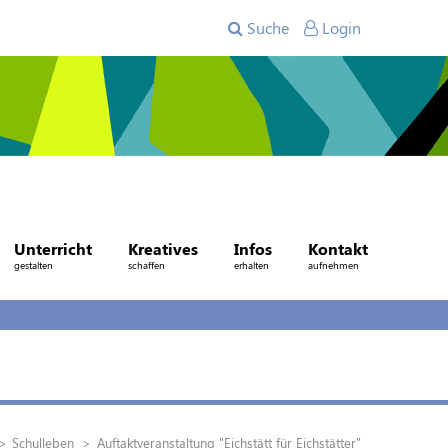
Suche
Login
Unterricht
Kreatives
Infos
Kontakt
gestalten
schaffen
erhalten
aufnehmen
Schulleben
Auftaktveranstaltung "Eichstätt für Eichstätter"