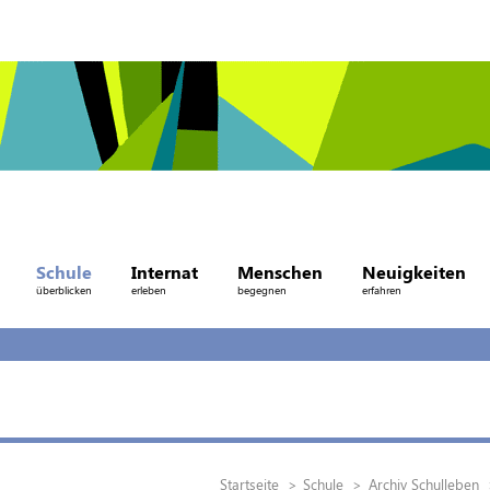
Schule
Internat
Menschen
Neuigkeiten
überblicken
erleben
begegnen
erfahren
Startseite
Schule
Archiv Schulleben