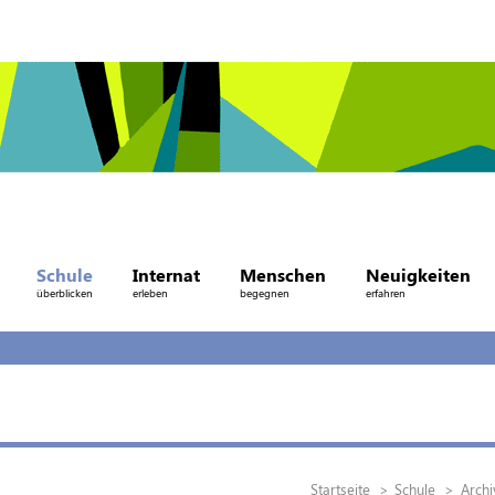
Schule
Internat
Menschen
Neuigkeiten
überblicken
erleben
begegnen
erfahren
Startseite
Schule
Archi