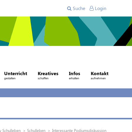
Suche
Login
Unterricht
Kreatives
Infos
Kontakt
gestalten
schaffen
erhalten
aufnehmen
v Schulleben
Schulleben
Interessante Podiumsdiskussion