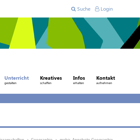
Suche
Login
Unterricht
Kreatives
Infos
Kontakt
gestalten
schaffen
erhalten
aufnehmen
issenschaften
Geographie
mebis-Angebote Geographie