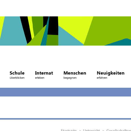
Schule
Internat
Menschen
Neuigkeiten
überblicken
erleben
begegnen
erfahren
Startseite
Unterricht
Gesellschaftsw