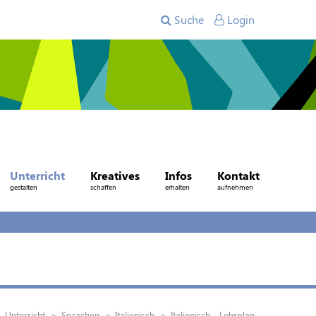
Suche
Login
Unterricht
Kreatives
Infos
Kontakt
gestalten
schaffen
erhalten
aufnehmen
Unterricht
Sprachen
Italienisch
Italienisch - Lehrplan